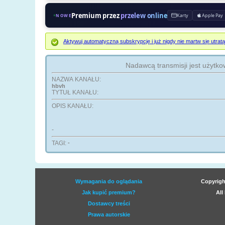
Premium przez
przelew online
Karty
Apple Pay
NOWE
Aktywuj automatyczną subskrypcję i już nigdy nie martw się ut
Nadawcą transmisji jest użytk
NAZWA KANAŁU:
hbvh
TYTUŁ KANAŁU:
OPIS KANAŁU:
-
TAGI:
-
Wymagania do oglądania
Copyrigh
Jak kupić premium?
All
Dostawcy treści
Prawa autorskie