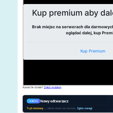
Kanał źle działa?
Zgłoś problem
Nowy odtwarzacz
BETA
Tryb testowy
— obraz moze sie zacinac.
Zglos uwagi