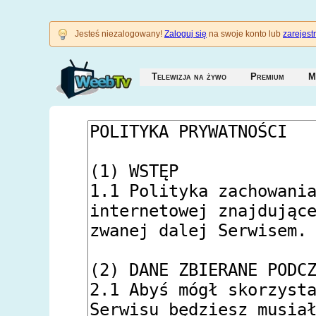
Jesteś niezalogowany!
Zaloguj się
na swoje konto lub
zarejestr
Telewizja na żywo
Premium
M