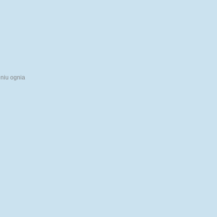
na 
prz
MA
na 
prz
Pol
eniu ognia
na 
prz
Ele
na 
prz
CA
na 
prz
CA
na 
prz