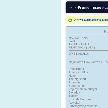
Premium przez
prz
NOWE
Aktywuj automatyczną subsk
Na
NAZWA KANAŁU:
tvadko
TYTUŁ KANAŁU:
FILMY AKCJI ( USA )
OPIS KANAŁU:
Najnowsze filmy kinowe 2015
Point Break
American Ultra
Haker
The big short
Anarchia
Kongresmen
Pojedynek na pustyni
Świadek
Turysta
Krucjata Bournea
Adwokat
Fantastyczna czwórka