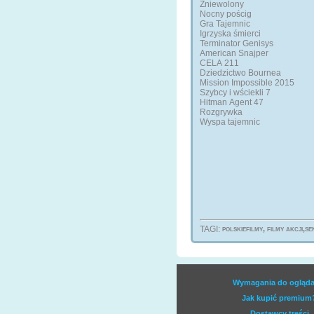
Zniewolony
Nocny pościg
Gra Tajemnic
Igrzyska śmierci
Terminator Genisys
American Snajper
CELA 211
Dziedzictwo Bournea
Mission Impossible 2015
Szybcy i wściekli 7
Hitman Agent 47
Rozgrywka
Wyspa tajemnic
TAGI:
polskiefilmy, filmy akcji,s
Wymagania do ogląda
Jak kupić premium
Dostawcy treści