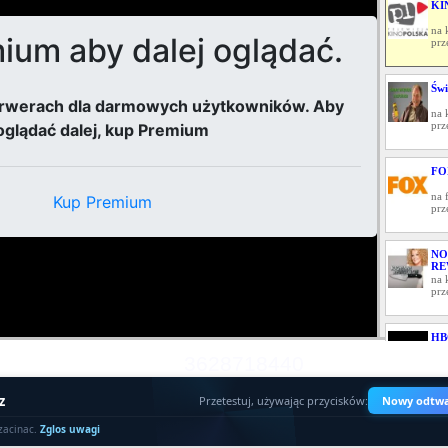
KI
na 
prz
Świ
na 
prz
FO
na 
prz
NO
RE
na 
prz
HB
3628718440
na 
prz
z
Przetestuj, używając przycisków:
Nowy odtwa
PU
zacinac.
Zglos uwagi
na 