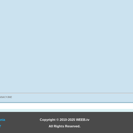
4F
na 
prz
ensacyjne
nia
Copyright © 2010-2025 WEEB.tv
?
All Rights Reserved.