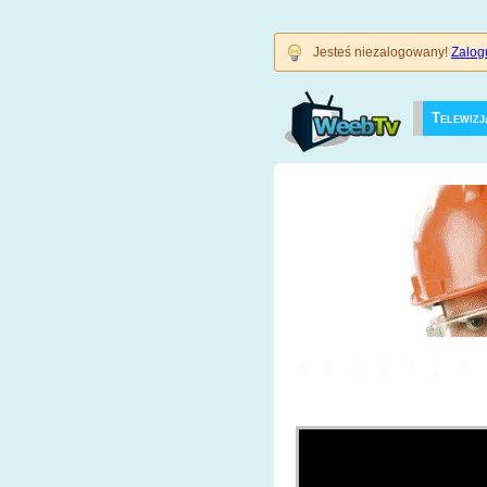
Jesteś niezalogowany!
Zalogu
Telewizj
3628718