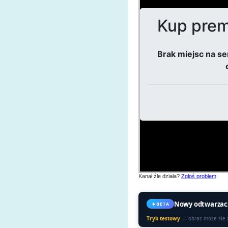
Kanał źle działa?
Zgłoś problem
Nowy odtwarzac
BETA
Tryb testowy
— obraz moze sie 