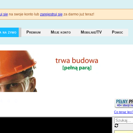
j się
na swoje konto lub
zarejestruj się
za darmo już teraz!
a na żywo
Premium
Moje konto
Mobilnie/TV
Pomoc
440
Co teraz leci