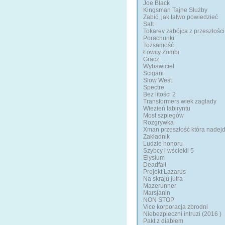
Joe Black
Kingsman Tajne Służby
Zabić, jak łatwo powiedzieć
Salt
Tokarev zabójca z przeszłości
Porachunki
Tożsamość
Łowcy Zombi
Gracz
Wybawiciel
Scigani
Slow West
Spectre
Bez litości 2
Transformers wiek zaglady
Wiezień labiryntu
Most szpiegów
Rozgrywka
Xman przeszłość która nadejd
Zakładnik
Ludzie honoru
Szybcy i wściekli 5
Elysium
Deadfall
Projekt Lazarus
Na skraju jutra
Mazerunner
Marsjanin
NON STOP
Vice korporacja zbrodni
Niebezpieczni intruzi (2016 )
Pakt z diabłem