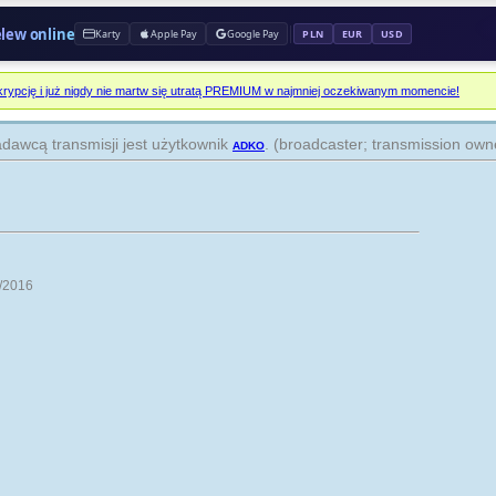
prz
elew online
Karty
Apple Pay
Google Pay
PLN
EUR
USD
WY
na 
rypcję i już nigdy nie martw się utratą PREMIUM w najmniej oczekiwanym momencie!
prz
dawcą transmisji jest użytkownik
adko
. (broadcaster; transmission own
HI
na 
prz
DR
na 
/2016
prz
13
odc
na 
prz
Z 
odc
na 
prz