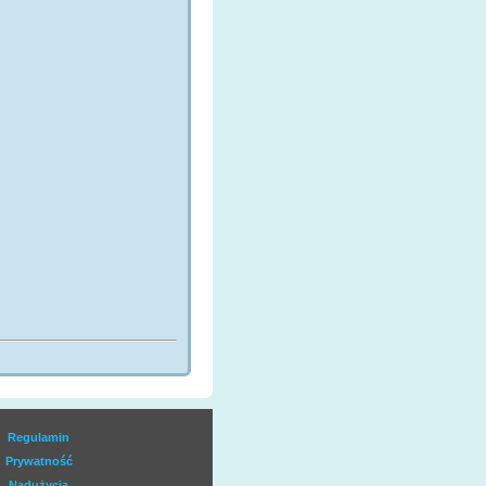
UN KIDS
filmboxextra_hd1
ez igorwaw
Regulamin
Prywatność
Nadużycia