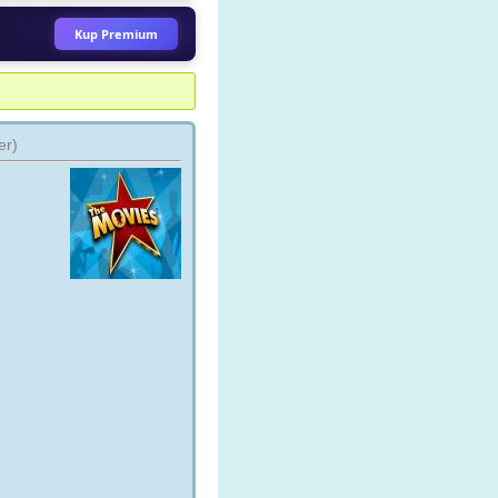
ez zoomtvtv
Kup Premium
DARZENIA 24 HD
trujka_pr
ez zoomtvtv
er)
STORY 2 HD
baby__tv
ez jacek1717
 HOUSE - 8 SEZONÓW
drhousemd24
ez czesiu350
 POSTERUNEK Wszystkie
inki
13posterunek
ez Serialek
ARCHIWUM X Wszystkie
inki
archiwumx
ez animefan