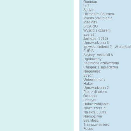
Gunman
Loft
Sędzia
Ultimatum Bournea
Miasto odkupienia
MadMax
SICARIO
Wyścig z czasem
Everest
Jarhead (2016)
Uprowadzona 3
Igrzyska śmierci 2 - W pierści
FURIA
Szybcy i wściekli 6
Ugotowany
Zaginiona dziewczyna
Chłopak z sąsiedztwa
Niepamięć
Strech
Uniewinniony
Haker
Uprowadzona 2
Pakt z diabłem
Ocalona
Labirynt
Dobre zabijanie
Niezniszczalni
Na skraju jutra
Niemożliwe
Bez litości
Trzy razy śmierć
Focus