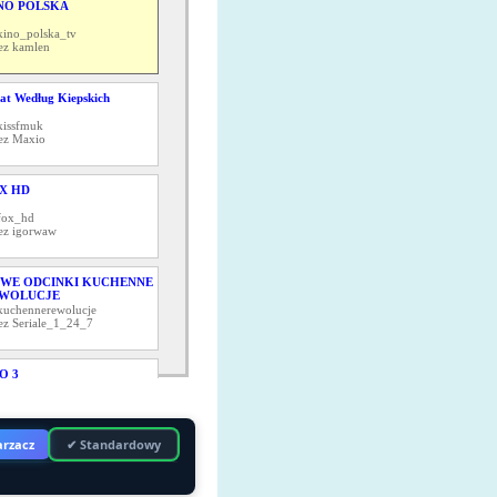
NO POLSKA
kino_polska_tv
ez kamlen
at Według Kiepskich
kissfmuk
ez Maxio
X HD
fox_hd
ez igorwaw
WE ODCINKI KUCHENNE
WOLUCJE
kuchennerewolucje
ez Seriale_1_24_7
O 3
hbo3_hdtv
ez czesiu350
rzacz
✔ Standardowy
LS 2 HD
elevensports_123