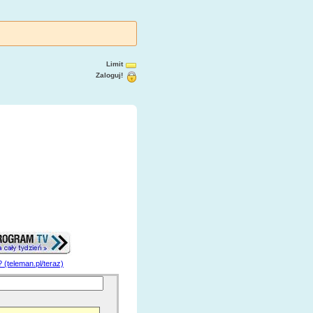
Limit
Zaloguj!
? (teleman.pl/teraz)