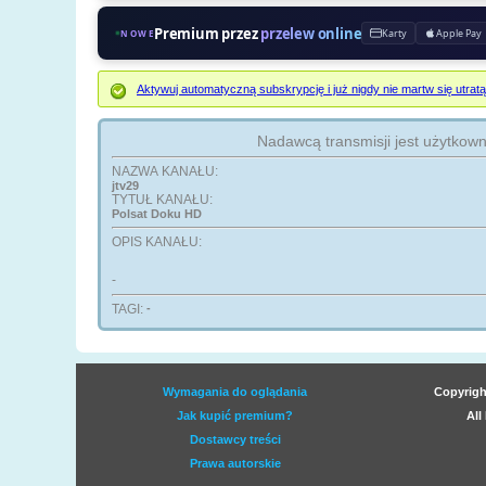
Premium przez
przelew online
Karty
Apple Pay
NOWE
Aktywuj automatyczną subskrypcję i już nigdy nie martw się ut
Nadawcą transmisji jest użytkow
NAZWA KANAŁU:
jtv29
TYTUŁ KANAŁU:
Polsat Doku HD
OPIS KANAŁU:
-
TAGI:
-
Wymagania do oglądania
Copyrigh
Jak kupić premium?
All
Dostawcy treści
Prawa autorskie