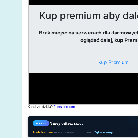
Kanał źle działa?
Zgłoś problem
Nowy odtwarzacz
BETA
Tryb testowy
— obraz moze sie zacinac.
Zglos uwagi