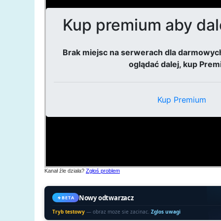
Kanał źle działa?
Zgłoś problem
Nowy odtwarzacz
BETA
Tryb testowy
— obraz moze sie zacinac.
Zglos uwagi