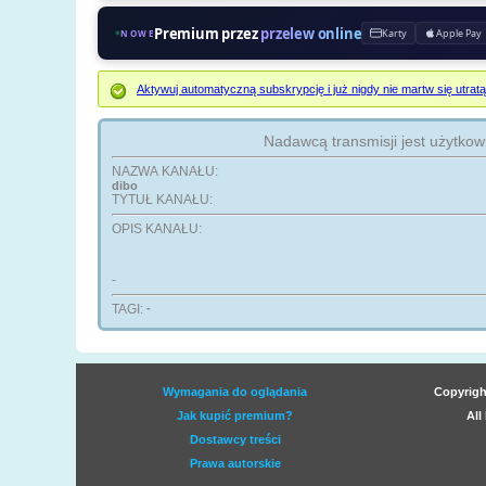
Premium przez
przelew online
Karty
Apple Pay
NOWE
Aktywuj automatyczną subskrypcję i już nigdy nie martw się ut
Nadawcą transmisji jest użytko
NAZWA KANAŁU:
dibo
TYTUŁ KANAŁU:
OPIS KANAŁU:
-
TAGI:
-
Wymagania do oglądania
Copyrigh
Jak kupić premium?
All
Dostawcy treści
Prawa autorskie