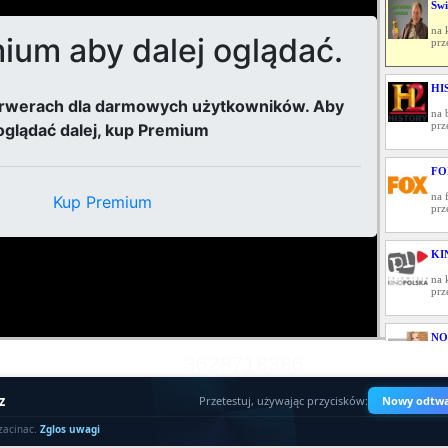
Świ
na 
prz
HI
na 
prz
FO
na 
prz
KI
na 
prz
NO
RE
3628718386
na 
prz
z
Przetestuj, używając przycisków:
Nowy odtwa
PU
zacinac.
Zglos uwagi
na 