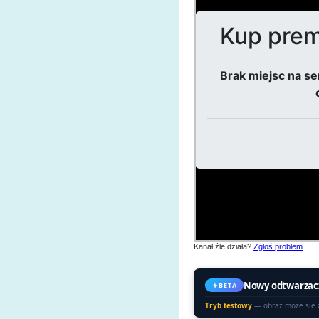
Kanał źle działa?
Zgłoś problem
Nowy odtwarzac
BETA
Tryb testowy
— obraz moze sie 