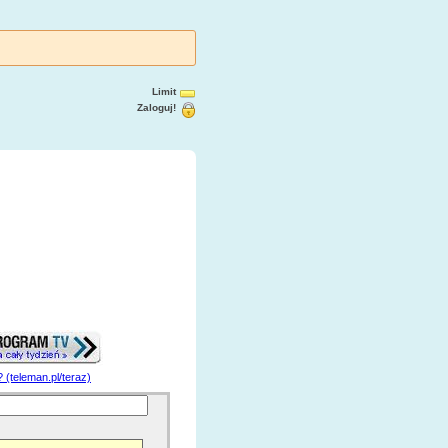
Limit
Zaloguj!
? (teleman.pl/teraz)