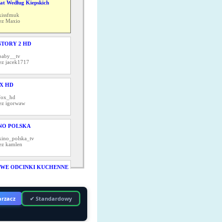
at Według Kiepskich
kissfmuk
ez Maxio
STORY 2 HD
baby__tv
ez jacek1717
X HD
fox_hd
ez igorwaw
NO POLSKA
kino_polska_tv
ez kamlen
WE ODCINKI KUCHENNE
WOLUCJE
kuchennerewolucje
ez Seriale_1_24_7
rzacz
✔ Standardowy
LS 2 HD
elevensports_123