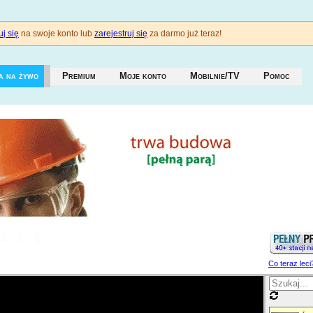
j się
na swoje konto lub
zarejestruj się
za darmo już teraz!
a na żywo
Premium
Moje konto
Mobilnie/TV
Pomoc
386
Co teraz leci