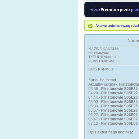
Premium przez
prz
NOWE
Aktywuj automatyczną subsk
Nadaw
NAZWA KANAŁU:
flinstonowie
TYTUŁ KANAŁU:
FLINSTONOWIE
OPIS KANAŁU:
Kanał: housemd.
Aktualny odcinek:
Flinstonow
03:56 -
Flinstonowie S05E21 
04:20 -
Flinstonowie S05E22 
04:44 -
Flinstonowie S05E23
05:09 -
Flinstonowie S05E24 
05:33 -
Flinstonowie S05E25 
05:57 -
Flinstonowie S05E26 
06:22 -
Flinstonowie S06E01 
06:47 -
Flinstonowie S06E02 
07:12 -
Flinstonowie S06E03 
Opis aktualnego odcinka: