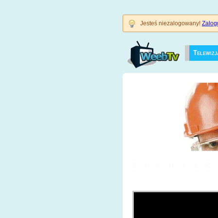
Jesteś niezalogowany!
Zalogu
Telewizj
3628718