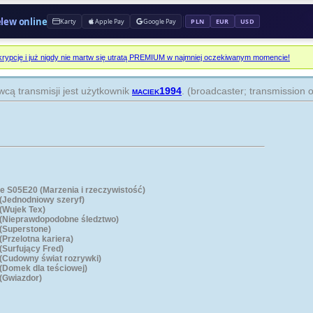
prz
elew online
Karty
Apple Pay
Google Pay
PLN
EUR
USD
Z 
odc
na 
rypcję i już nigdy nie martw się utratą PREMIUM w najmniej oczekiwanym momencie!
prz
cą transmisji jest użytkownik
maciek1994
. (broadcaster; transmission 
DR
na 
prz
WY
na 
prz
ie S05E20 (Marzenia i rzeczywistość)
(Jednodniowy szeryf)
(Wujek Tex)
HB
 (Nieprawdopodobne śledztwo)
(Superstone)
na 
(Przelotna kariera)
prz
(Surfujący Fred)
(Cudowny świat rozrywki)
(Domek dla teściowej)
13
(Gwiazdor)
odc
na 
prz