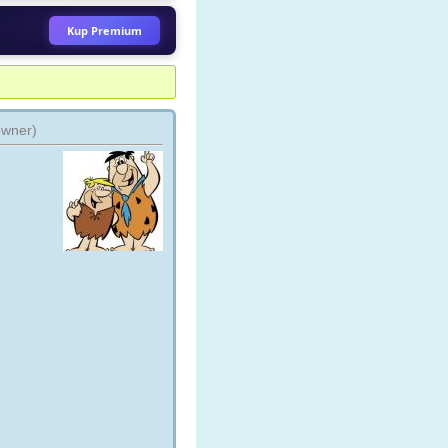
ez zoomtvtv
Kup Premium
ARCHIWUM X Wszystkie
inki
archiwumx
ez animefan
owner)
 HOUSE - 8 SEZONÓW
drhousemd24
ez czesiu350
DARZENIA 24 HD
trujka_pr
ez zoomtvtv
O 3
hbo3_hdtv
ez czesiu350
 POSTERUNEK Wszystkie
inki
13posterunek
ez Serialek