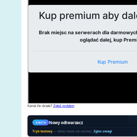
Kanał źle działa?
Zgłoś problem
Nowy odtwarzacz
BETA
Tryb testowy
— obraz moze sie zacinac.
Zglos uwagi