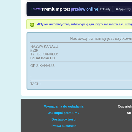
Premium przez
przelew online
Karty
Apple Pay
NOWE
Aktywuj automatyczną subskrypcję i już nigdy nie martw się ut
Nadawcą transmisji jest użytkow
NAZWA KANAŁU:
jtv29
TYTUŁ KANAŁU:
Polsat Doku HD
OPIS KANAŁU:
-
TAGI:
-
Wymagania do oglądania
Copyrigh
Jak kupić premium?
All
Dostawcy treści
Prawa autorskie