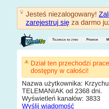
Jesteś niezalogowany!
Zal
zarejestruj się
za darmo już
Telewizja na żywo
Premium
M
Dział ten przechodzi prac
dostępny w całości!
Nazwa użytkownika: Krzych
TELEMANIAK od 2368 dni.
Wyświetleń kanałów: 3833
Wyślij wiadomość