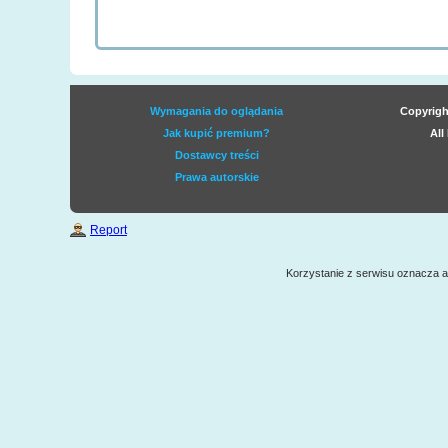
Wymagania do oglądania
Copyrigh
Jak kupić premium?
All
Dostawcy treści
Prawa autorskie
Report
Korzystanie z serwisu oznacza 