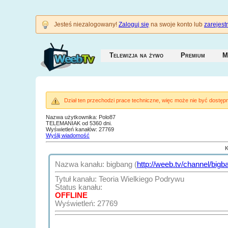
Jesteś niezalogowany!
Zaloguj się
na swoje konto lub
zarejestr
Telewizja na żywo
Premium
M
Dział ten przechodzi prace techniczne, więc może nie być dostępn
Nazwa użytkownika: Polo87
TELEMANIAK od 5360 dni.
Wyświetleń kanałów: 27769
Wyślij wiadomość
K
Nazwa kanału: bigbang (
http://weeb.tv/channel/bigb
Tytuł kanału: Teoria Wielkiego Podrywu
Status kanału:
OFFLINE
Wyświetleń: 27769