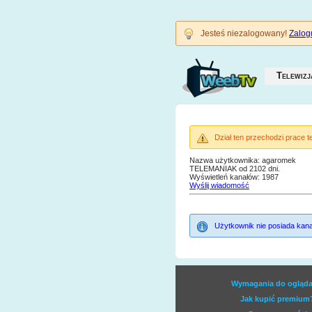
Jesteś niezalogowany!
Zalogu
Telewizj
Dział ten przechodzi prace 
Nazwa użytkownika: agaromek
TELEMANIAK od 2102 dni.
Wyświetleń kanałów: 1987
Wyślij wiadomość
Użytkownik nie posiada kana
Wymagania do ogląda
Jak kupić premium