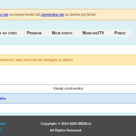
j się
na swoje konto lub
zarejestruj się
za darmo już teraz!
a na żywo
Premium
Moje konto
Mobilnie/TV
Pomoc
techniczne, więc może nie być dostępny w całości!
Kanały użytkownika
łów.
nia
Copyright © 2010-2025 WEEB.tv
?
All Rights Reserved.