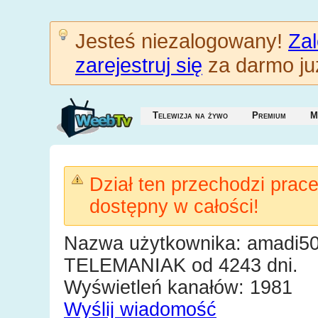
Jesteś niezalogowany!
Zal
zarejestruj się
za darmo już
Telewizja na żywo
Premium
M
Dział ten przechodzi prac
dostępny w całości!
Nazwa użytkownika: amadi5
TELEMANIAK od 4243 dni.
Wyświetleń kanałów: 1981
Wyślij wiadomość