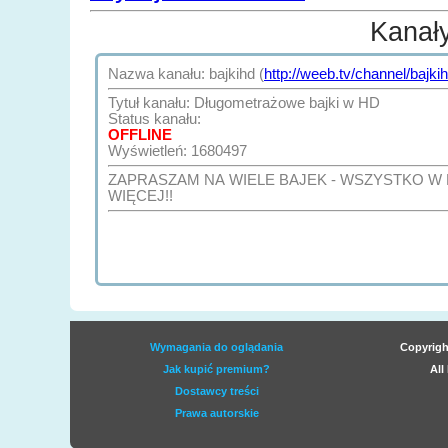
Kanał
Nazwa kanału: bajkihd (
http://weeb.tv/channel/bajki
Tytuł kanału: Długometrażowe bajki w HD
Status kanału:
OFFLINE
Wyświetleń: 1680497
ZAPRASZAM NA WIELE BAJEK - WSZYSTKO W H
WIĘCEJ!!
Wymagania do oglądania
Copyrigh
Jak kupić premium?
All
Dostawcy treści
Prawa autorskie