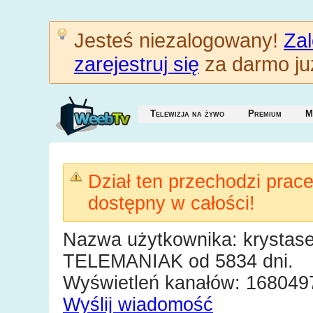
Jesteś niezalogowany!
Zal
zarejestruj się
za darmo już
Telewizja na żywo
Premium
M
Dział ten przechodzi prac
dostępny w całości!
Nazwa użytkownika: krystas
TELEMANIAK od 5834 dni.
Wyświetleń kanałów: 168049
Wyślij wiadomość