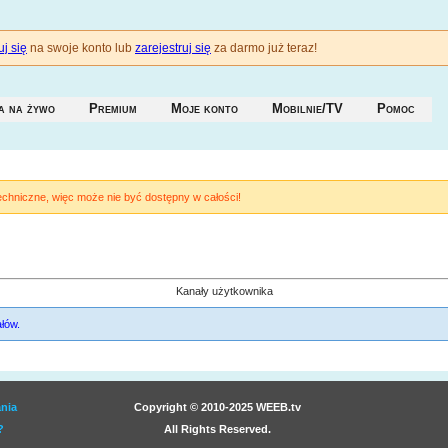
j się
na swoje konto lub
zarejestruj się
za darmo już teraz!
a na żywo
Premium
Moje konto
Mobilnie/TV
Pomoc
techniczne, więc może nie być dostępny w całości!
Kanały użytkownika
łów.
nia
Copyright © 2010-2025 WEEB.tv
?
All Rights Reserved.