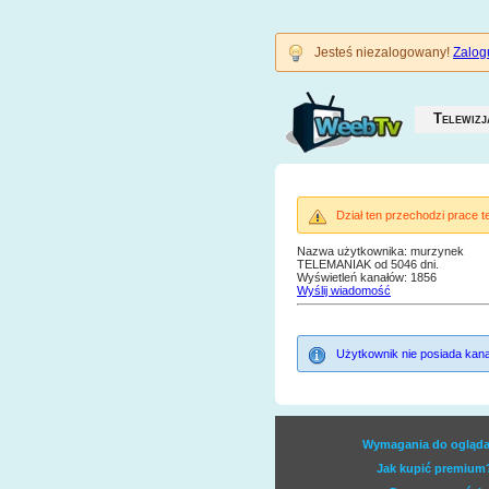
Jesteś niezalogowany!
Zalogu
Telewizj
Dział ten przechodzi prace 
Nazwa użytkownika: murzynek
TELEMANIAK od 5046 dni.
Wyświetleń kanałów: 1856
Wyślij wiadomość
Użytkownik nie posiada kana
Wymagania do ogląda
Jak kupić premium