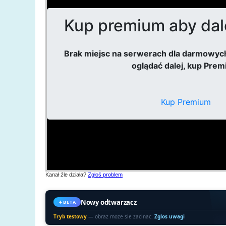
Kanał źle działa?
Zgłoś problem
Nowy odtwarzacz
BETA
Tryb testowy
— obraz moze sie zacinac.
Zglos uwagi