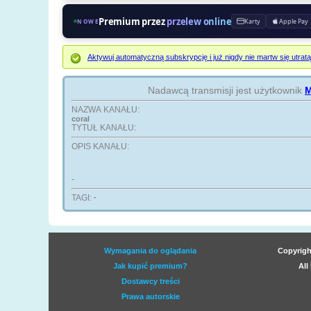
Premium przez
przelew online
Karty
Apple Pay
NOWE
Aktywuj automatyczną subskrypcję i już nigdy nie martw się ut
Nadawcą transmisji jest użytkownik
M
NAZWA KANAŁU:
coral
TYTUŁ KANAŁU:
OPIS KANAŁU:
-
TAGI:
-
Wymagania do oglądania
Copyrigh
Jak kupić premium?
All
Dostawcy treści
Prawa autorskie