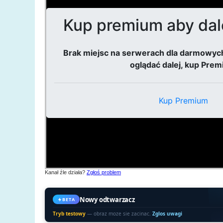
Kanał źle działa?
Zgłoś problem
Nowy odtwarzacz
BETA
Tryb testowy
— obraz moze sie zacinac.
Zglos uwagi