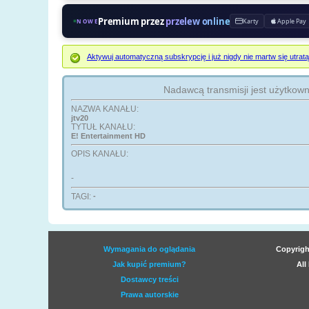
Premium przez
przelew online
Karty
Apple Pay
NOWE
Aktywuj automatyczną subskrypcję i już nigdy nie martw się ut
Nadawcą transmisji jest użytkow
NAZWA KANAŁU:
jtv20
TYTUŁ KANAŁU:
E! Entertainment HD
OPIS KANAŁU:
-
TAGI:
-
Wymagania do oglądania
Copyrigh
Jak kupić premium?
All
Dostawcy treści
Prawa autorskie