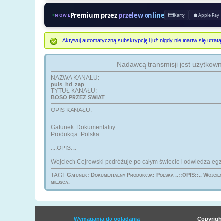
Premium przez
przelew online
Karty
Apple Pay
NOWE
Aktywuj automatyczną subskrypcję i już nigdy nie martw się ut
Nadawcą transmisji jest użytkow
NAZWA KANAŁU:
puls_hd_zap
TYTUŁ KANAŁU:
BOSO PRZEZ SWIAT
OPIS KANAŁU:
Gatunek: Dokumentalny
Produkcja: Polska
..::OPIS::..
Wojciech Cejrowski podróżuje po całym świecie i odwiedza egz
TAGI:
Gatunek: Dokumentalny Produkcja: Polska ..::OPIS::.. Wojciech Cejrowski podróżuje po całym świecie i odwiedza egzotyczne oraz często niedostępne
miejsca.
Wymagania do oglądania
Copyrigh