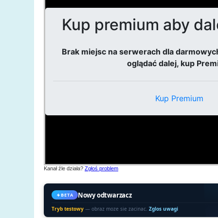
Kanał źle działa?
Zgłoś problem
Nowy odtwarzacz
BETA
Tryb testowy
— obraz moze sie zacinac.
Zglos uwagi