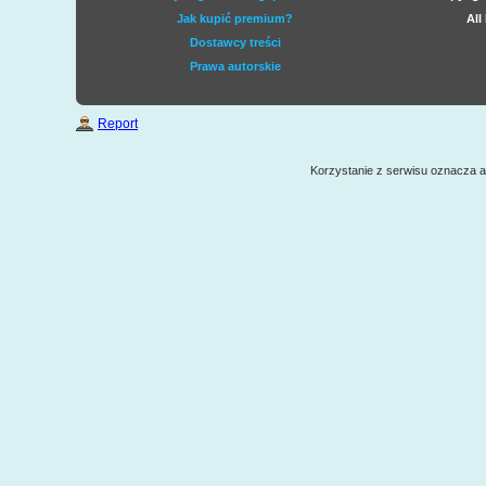
Jak kupić premium?
All
Dostawcy treści
Prawa autorskie
Report
Korzystanie z serwisu oznacza 