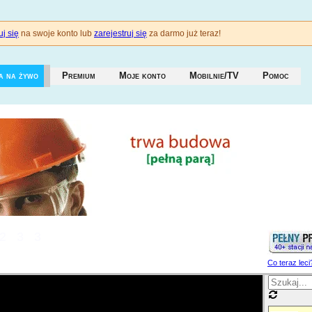
j się
na swoje konto lub
zarejestruj się
za darmo już teraz!
a na żywo
Premium
Moje konto
Mobilnie/TV
Pomoc
233
Co teraz leci