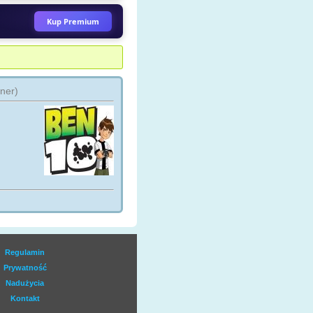
ez igorwaw
Kup Premium
NO POLSKA
kino_polska_tv
ez kamlen
wner)
 HOUSE - 8 SEZONÓW
drhousemd24
ez czesiu350
O 3
hbo3_hdtv
ez czesiu350
WE ODCINKI KUCHENNE
WOLUCJE
kuchennerewolucje
ez Seriale_1_24_7
Regulamin
Prywatność
N HD
Nadużycia
axn_hd
ez kamlen
Kontakt