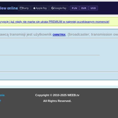
prz
elew online
Karty
Apple Pay
Google Pay
PLN
EUR
USD
KI
na 
rypcję i już nigdy nie martw się utratą PREMIUM w najmniej oczekiwanym momencie!
prz
awcą transmisji jest użytkownik
omnitrix
. (broadcaster; transmission o
DR
na 
prz
HB
na 
prz
NO
RE
na 
prz
nia
Copyright © 2010-2025 WEEB.tv
?
All Rights Reserved.
AX
na 
prz