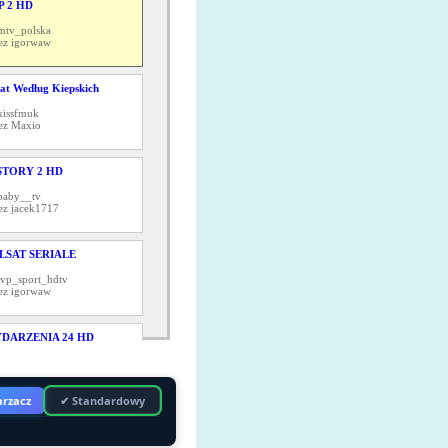
P 2 HD
mtv_polska
ez igorwaw
at Według Kiepskich
kissfmuk
ez Maxio
STORY 2 HD
baby__tv
ez jacek1717
LSAT SERIALE
tvp_sport_hdtv
ez igorwaw
DARZENIA 24 HD
trujka_pr
ez zoomtvtv
rzacz
✔ Standardowy
X HD
fox_hd