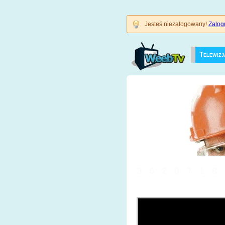
Jesteś niezalogowany!
Zalogu
Telewizj
3628718