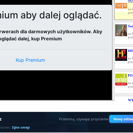
TV
na 
prz
Świ
na 
prz
HI
na 
prz
PO
na 
prz
WY
3628718233
na 
prz
z
Przetestuj, używając przycisków:
Nowy odtwa
FO
zacinac.
Zglos uwagi
na 