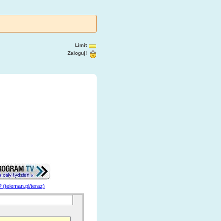
Limit
Zaloguj!
? (teleman.pl/teraz)