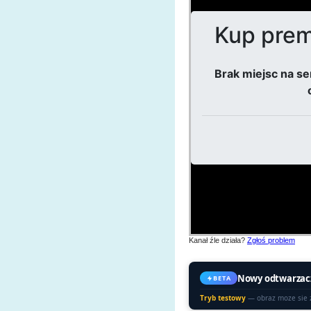
Kanał źle działa?
Zgłoś problem
Nowy odtwarzac
BETA
Tryb testowy
— obraz moze sie 