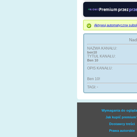
Premium przez
prz
NOWE
Aktywuj automatyczną subsk
Nad
NAZWA KANAŁU:
ben10
TYTUŁ KANAŁU:
Ben 10
OPIS KANAŁU:
Ben 10!
TAGI:
-
Wymagania do ogląda
Jak kupić premium
Dostawcy treści
Prawa autorskie