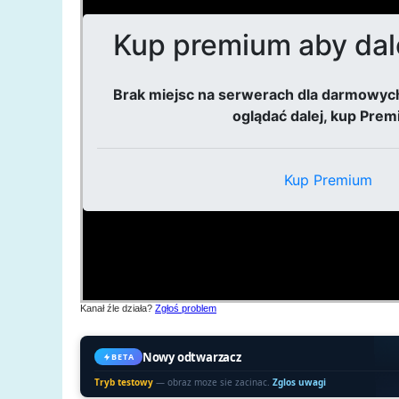
Kanał źle działa?
Zgłoś problem
Nowy odtwarzacz
BETA
Tryb testowy
— obraz moze sie zacinac.
Zglos uwagi