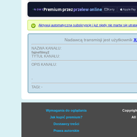
Premium przez
przelew online
Karty
Apple Pay
NOWE
Aktywuj automatyczną subskrypcję i już nigdy nie martw się ut
Nadawcą transmisji jest użytkownik
X
NAZWA KANAŁU:
fajnefilmy2
TYTUŁ KANAŁU:
OPIS KANAŁU:
-
TAGI:
-
Wymagania do oglądania
Copyrigh
Jak kupić premium?
All
Dostawcy treści
Prawa autorskie