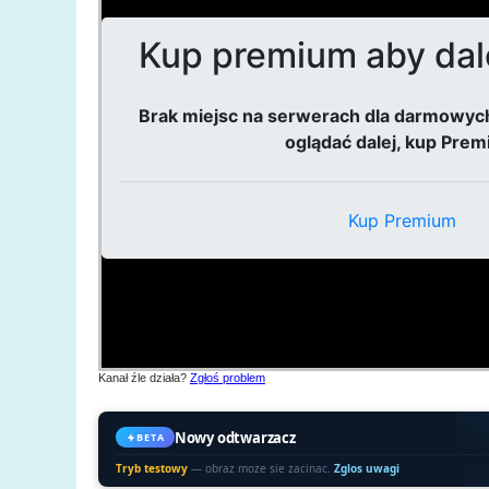
Kanał źle działa?
Zgłoś problem
Nowy odtwarzacz
BETA
Tryb testowy
— obraz moze sie zacinac.
Zglos uwagi