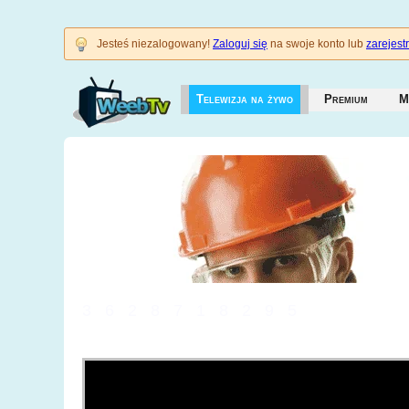
Jesteś niezalogowany!
Zaloguj się
na swoje konto lub
zarejestr
Telewizja na żywo
Premium
M
3628718295