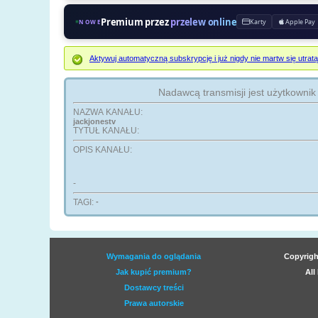
Premium przez
przelew online
Karty
Apple Pay
NOWE
Aktywuj automatyczną subskrypcję i już nigdy nie martw się ut
Nadawcą transmisji jest użytkowni
NAZWA KANAŁU:
jackjonestv
TYTUŁ KANAŁU:
OPIS KANAŁU:
-
TAGI:
-
Wymagania do oglądania
Copyrigh
Jak kupić premium?
All
Dostawcy treści
Prawa autorskie