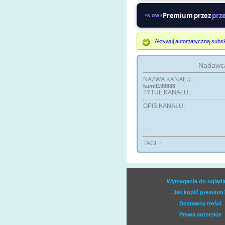
Premium przez
prz
NOWE
Aktywuj automatyczną subsk
Nadawcą
NAZWA KANAŁU:
kamil198888
TYTUŁ KANAŁU:
OPIS KANAŁU:
-
TAGI:
-
Wymagania do ogląda
Jak kupić premium
Dostawcy treści
Prawa autorskie