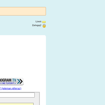
Limit
Zaloguj!
? (teleman.pl/teraz)