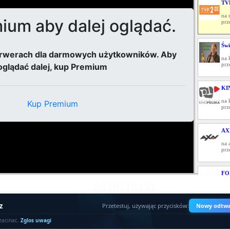
TV
na 
prz
Świ
na 
prz
KI
na 
prz
AX
na 
prz
FO
3628718131
na 
prz
z
Przetestuj, używając przycisków:
Nowy odtwa
PU
zacinac.
Zglos uwagi
na 