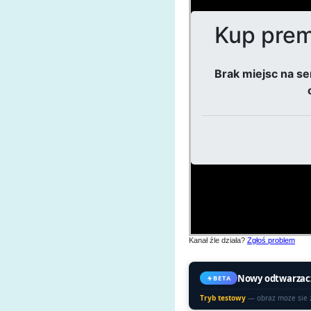
Kanał źle działa?
Zgłoś problem
Nowy odtwarzac
BETA
Tryb testowy
— obraz moze sie 