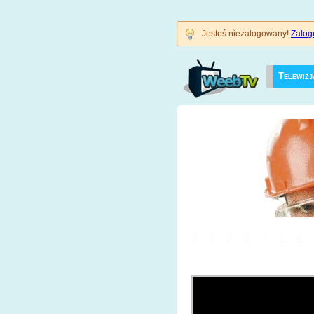
Jesteś niezalogowany!
Zalogu
Telewizj
3628718