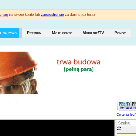
j się
na swoje konto lub
zarejestruj się
za darmo już teraz!
a na żywo
Premium
Moje konto
Mobilnie/TV
Pomoc
131
Co teraz leci