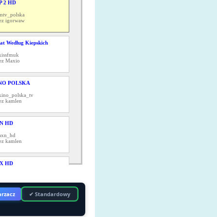
P 2 HD
mtv_polska
ez igorwaw
at Według Kiepskich
kissfmuk
ez Maxio
NO POLSKA
kino_polska_tv
ez kamlen
N HD
axn_hd
ez kamlen
X HD
fox_hd
ez igorwaw
rzacz
✔ Standardowy
LS 2 HD
elevensports_123