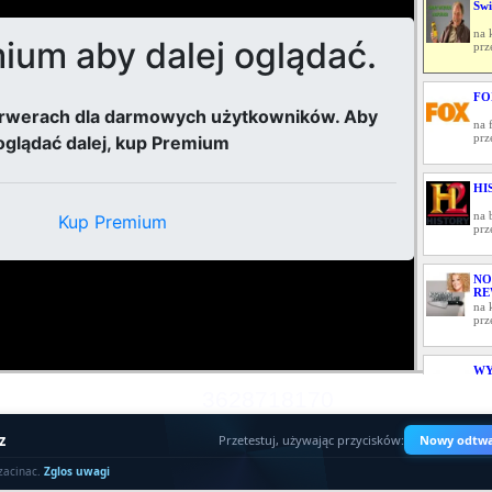
Świ
na 
prz
FO
na 
prz
HI
na 
prz
NO
RE
na 
prz
WY
3628718170
na 
prz
z
Przetestuj, używając przycisków:
Nowy odtwa
KI
zacinac.
Zglos uwagi
na 