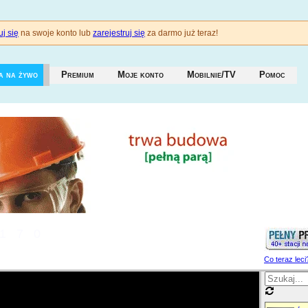
j się
na swoje konto lub
zarejestruj się
za darmo już teraz!
a na żywo
Premium
Moje konto
Mobilnie/TV
Pomoc
170
Co teraz leci