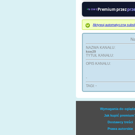
Premium przez
prz
NOWE
Aktywuj automatyczną subsk
Na
NAZWA KANAŁU:
ksw29
TYTUŁ KANAŁU:
OPIS KANAŁU:
-
TAGI:
-
Wymagania do ogląda
Jak kupić premium
Dostawcy treści
Prawa autorskie