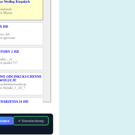
at Według Kiepskich
kissfmuk
ez Maxio
X HD
fox_hd
ez igorwaw
STORY 2 HD
baby__tv
ez jacek1717
WE ODCINKI KUCHENNE
WOLUCJE
kuchennerewolucje
ez Seriale_1_24_7
DARZENIA 24 HD
trujka_pr
ez zoomtvtv
rzacz
✔ Standardowy
NO POLSKA
kino_polska_tv