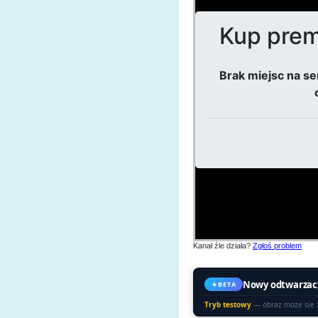
Kanał źle działa?
Zgłoś problem
Nowy odtwarzac
BETA
Tryb testowy
— obraz moze sie 