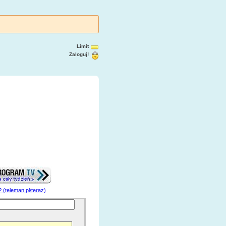
Limit
Zaloguj!
? (teleman.pl/teraz)