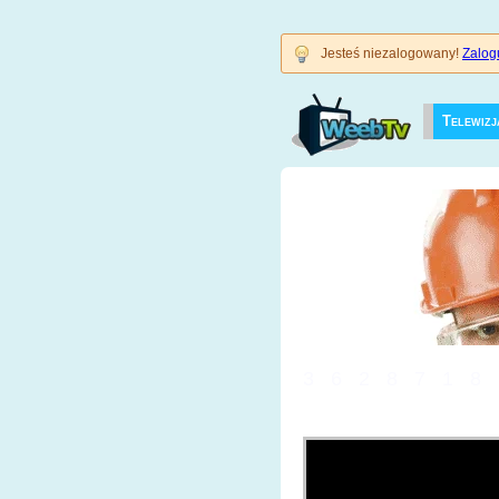
Jesteś niezalogowany!
Zalogu
Telewizj
3628718