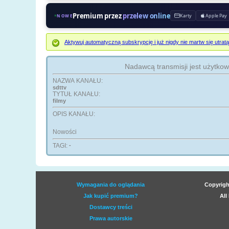
Premium przez
przelew online
Karty
Apple Pay
NOWE
Aktywuj automatyczną subskrypcję i już nigdy nie martw się ut
Nadawcą transmisji jest użytko
NAZWA KANAŁU:
sdttv
TYTUŁ KANAŁU:
filmy
OPIS KANAŁU:
Nowości
TAGI:
-
Wymagania do oglądania
Copyrigh
Jak kupić premium?
All
Dostawcy treści
Prawa autorskie