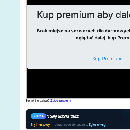
Kanał źle działa?
Zgłoś problem
Nowy odtwarzacz
BETA
Tryb testowy
— obraz moze sie zacinac.
Zglos uwagi