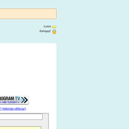
Limit
Zaloguj!
? (teleman.pl/teraz)