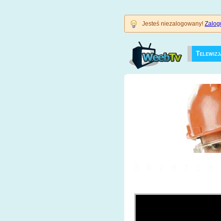
Jesteś niezalogowany!
Zalogu
Telewizj
3628718