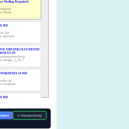
at Według Kiepskich
kissfmuk
ez Maxio
X HD
fox_hd
ez igorwaw
WE ODCINKI KUCHENNE
WOLUCJE
kuchennerewolucje
ez Seriale_1_24_7
DARZENIA 24 HD
trujka_pr
ez zoomtvtv
N HD
axn_hd
ez kamlen
rzacz
✔ Standardowy
 HOUSE - 8 SEZONÓW
drhousemd24