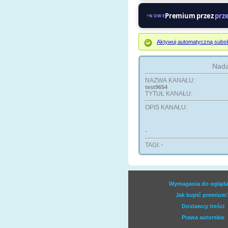
Premium przez
prz
NOWE
Aktywuj automatyczną subsk
Nada
NAZWA KANAŁU:
test9654
TYTUŁ KANAŁU:
OPIS KANAŁU:
-
TAGI:
-
Wymagania do ogląda
Jak kupić premium
Dostawcy treści
Prawa autorskie