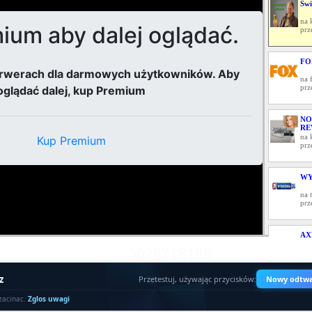
Świ
na 
prz
FO
na 
prz
NO
RE
na 
prz
WY
na 
prz
AX
3628718189
na 
prz
z
Przetestuj, używając przycisków:
Nowy odtwa
DR
zacinac.
Zglos uwagi
na 