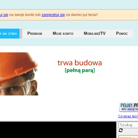
j się
na swoje konto lub
zarejestruj się
za darmo już teraz!
a na żywo
Premium
Moje konto
Mobilnie/TV
Pomoc
189
Co teraz leci