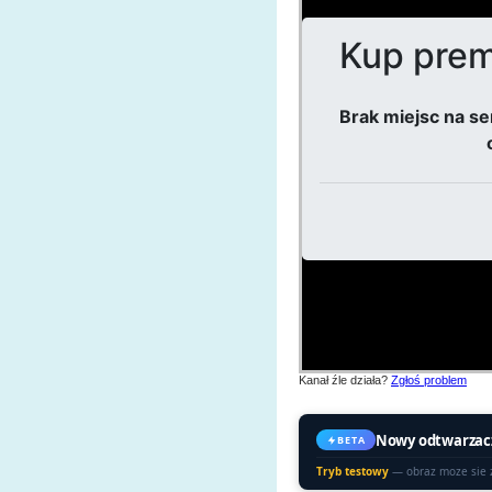
Kanał źle działa?
Zgłoś problem
Nowy odtwarzac
BETA
Tryb testowy
— obraz moze sie 