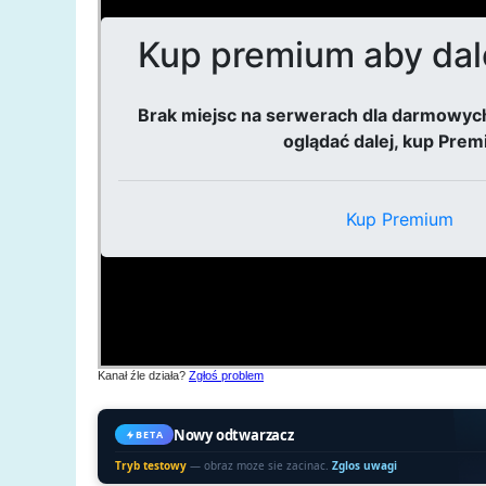
Kanał źle działa?
Zgłoś problem
Nowy odtwarzacz
BETA
Tryb testowy
— obraz moze sie zacinac.
Zglos uwagi