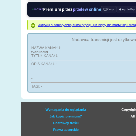
Premium przez
przelew online
Karty
Apple Pay
NOWE
Aktywuj automatyczną subskrypcję i już nigdy nie martw się ut
Nadawcą transmisji jest użytkow
NAZWA KANAŁU:
tvonline09
TYTUŁ KANAŁU:
OPIS KANAŁU:
-
TAGI:
-
Wymagania do oglądania
Copyrigh
Jak kupić premium?
All
Dostawcy treści
Prawa autorskie