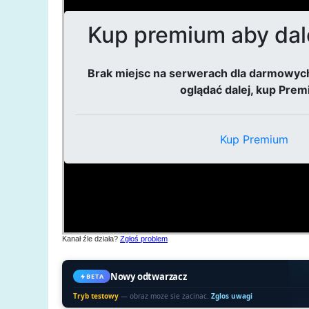
Kanał źle działa?
Zgłoś problem
Nowy odtwarzacz
BETA
Tryb testowy
— obraz moze sie zacinac.
Zglos uwagi