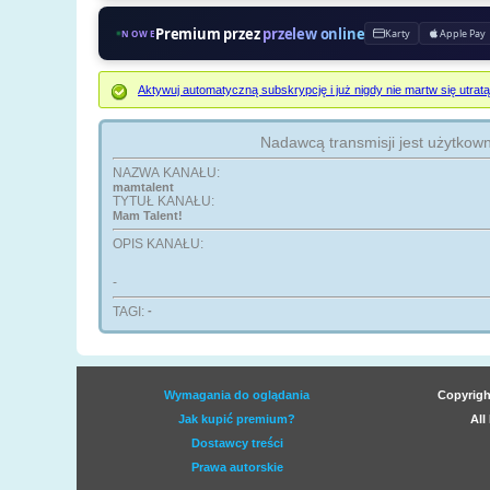
Premium przez
przelew online
Karty
Apple Pay
NOWE
Aktywuj automatyczną subskrypcję i już nigdy nie martw się ut
Nadawcą transmisji jest użytkow
NAZWA KANAŁU:
mamtalent
TYTUŁ KANAŁU:
Mam Talent!
OPIS KANAŁU:
-
TAGI:
-
Wymagania do oglądania
Copyrigh
Jak kupić premium?
All
Dostawcy treści
Prawa autorskie