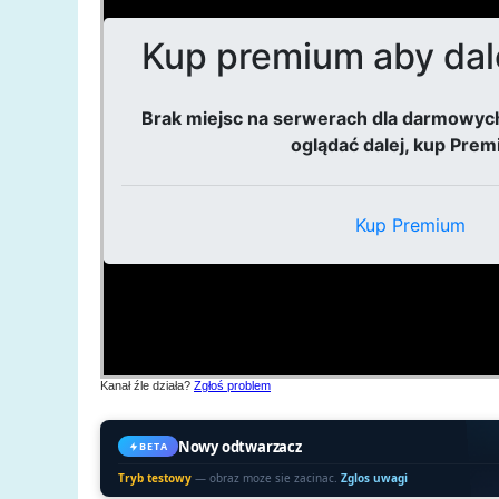
Kanał źle działa?
Zgłoś problem
Nowy odtwarzacz
BETA
Tryb testowy
— obraz moze sie zacinac.
Zglos uwagi