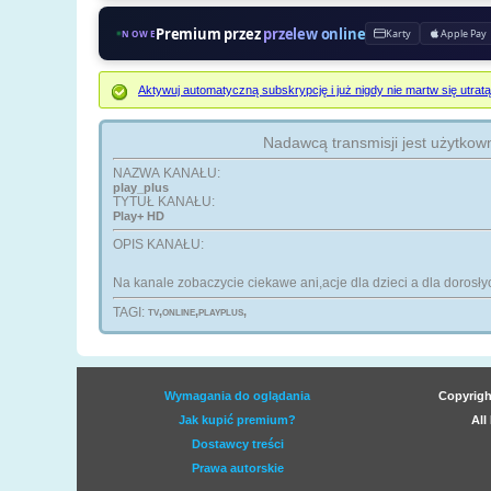
Premium przez
przelew online
Karty
Apple Pay
NOWE
Aktywuj automatyczną subskrypcję i już nigdy nie martw się ut
Nadawcą transmisji jest użytkow
NAZWA KANAŁU:
play_plus
TYTUŁ KANAŁU:
Play+ HD
OPIS KANAŁU:
Na kanale zobaczycie ciekawe ani,acje dla dzieci a dla dorosły
TAGI:
tv,online,playplus,
Wymagania do oglądania
Copyrigh
Jak kupić premium?
All
Dostawcy treści
Prawa autorskie