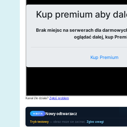
Kanał źle działa?
Zgłoś problem
Nowy odtwarzacz
BETA
Tryb testowy
— obraz moze sie zacinac.
Zglos uwagi