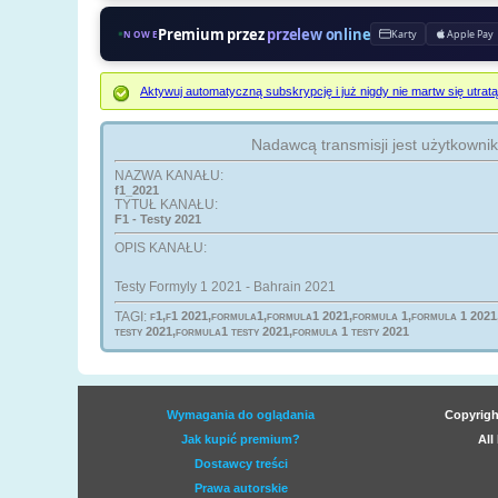
Premium przez
przelew online
Karty
Apple Pay
NOWE
Aktywuj automatyczną subskrypcję i już nigdy nie martw się ut
Nadawcą transmisji jest użytkowni
NAZWA KANAŁU:
f1_2021
TYTUŁ KANAŁU:
F1 - Testy 2021
OPIS KANAŁU:
Testy Formyly 1 2021 - Bahrain 2021
TAGI:
f1,f1 2021,formula1,formula1 2021,formula 1,formula 1 2021,f
testy 2021,formula1 testy 2021,formula 1 testy 2021
Wymagania do oglądania
Copyrigh
Jak kupić premium?
All
Dostawcy treści
Prawa autorskie