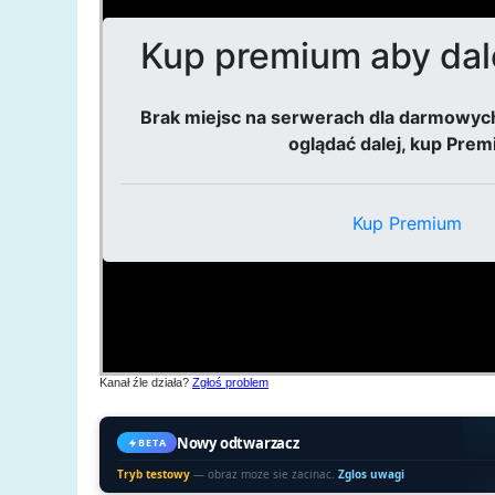
Kanał źle działa?
Zgłoś problem
Nowy odtwarzacz
BETA
Tryb testowy
— obraz moze sie zacinac.
Zglos uwagi