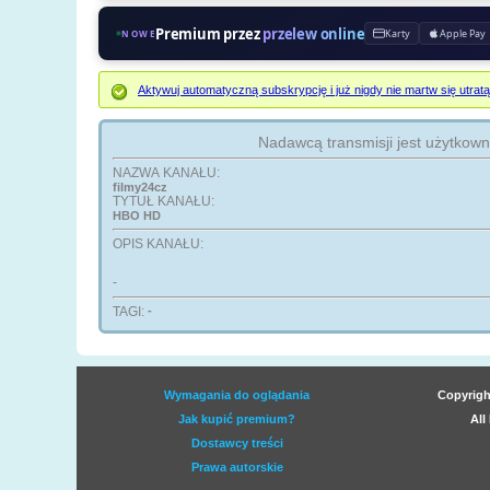
Premium przez
przelew online
Karty
Apple Pay
NOWE
Aktywuj automatyczną subskrypcję i już nigdy nie martw się ut
Nadawcą transmisji jest użytkow
NAZWA KANAŁU:
filmy24cz
TYTUŁ KANAŁU:
HBO HD
OPIS KANAŁU:
-
TAGI:
-
Wymagania do oglądania
Copyrigh
Jak kupić premium?
All
Dostawcy treści
Prawa autorskie