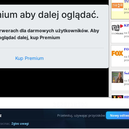
TV
na 
prz
KI
na 
prz
FO
na 
prz
Świ
na 
prz
HI
3628718390
na 
prz
z
Przetestuj, używając przycisków:
Nowy odtwa
NO
zacinac.
Zglos uwagi
RE
na 