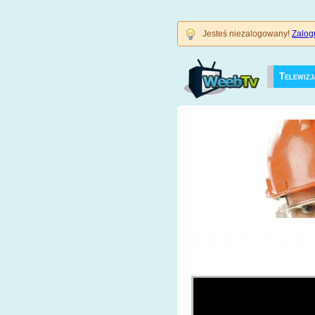
Jesteś niezalogowany!
Zalogu
Telewizj
3628718