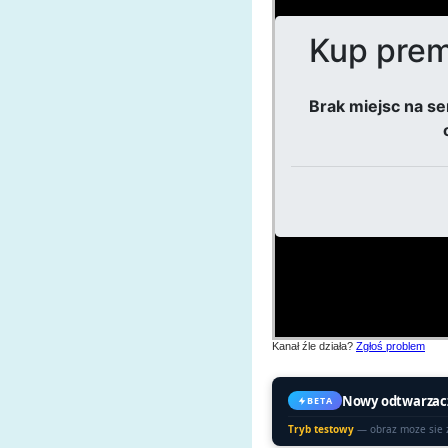
Kanał źle działa?
Zgłoś problem
Nowy odtwarzac
BETA
Tryb testowy
— obraz moze sie 