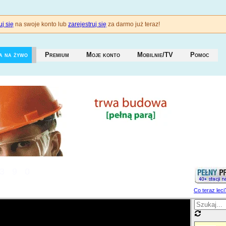
j się
na swoje konto lub
zarejestruj się
za darmo już teraz!
a na żywo
Premium
Moje konto
Mobilnie/TV
Pomoc
390
Co teraz leci