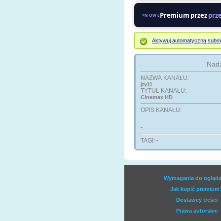
Premium przez
prz
NOWE
Aktywuj automatyczną subsk
Nada
NAZWA KANAŁU:
jtv11
TYTUŁ KANAŁU:
Cinemax HD
OPIS KANAŁU:
-
TAGI:
-
Wymagania do ogląda
Jak kupić premium
Dostawcy treści
Prawa autorskie