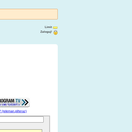
Limit
Zaloguj!
? (teleman.pl/teraz)