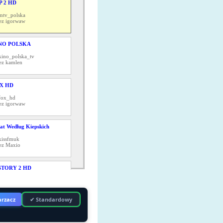
P 2 HD
mtv_polska
ez igorwaw
NO POLSKA
kino_polska_tv
ez kamlen
X HD
fox_hd
ez igorwaw
at Według Kiepskich
kissfmuk
ez Maxio
STORY 2 HD
baby__tv
ez jacek1717
rzacz
✔ Standardowy
WE ODCINKI KUCHENNE
WOLUCJE
kuchennerewolucje