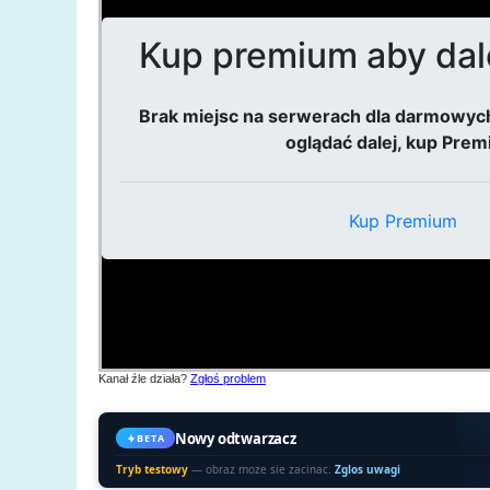
Kanał źle działa?
Zgłoś problem
Nowy odtwarzacz
BETA
Tryb testowy
— obraz moze sie zacinac.
Zglos uwagi