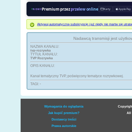
Premium przez
przelew online
Karty
Apple Pay
NOWE
Aktywuj automatyczną subskrypcję i już nigdy nie martw się ut
Nadawcą transmisji jest użytko
NAZWA KANAŁU:
tvp-rozrywka
TYTUŁ KANAŁU:
TVP Rozrywka
OPIS KANAŁU:
Kanał tematyczny TVP, poświęcony tematyce rozrywkowej.
TAGI:
-
Wymagania do oglądania
Copyrigh
Jak kupić premium?
All
Dostawcy treści
Prawa autorskie