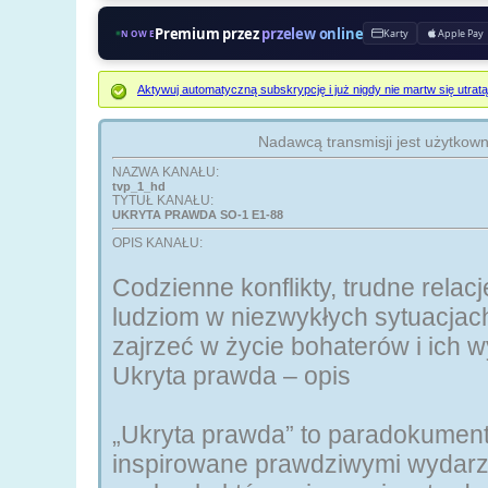
Premium przez
przelew online
Karty
Apple Pay
NOWE
Aktywuj automatyczną subskrypcję i już nigdy nie martw się ut
Nadawcą transmisji jest użytkow
NAZWA KANAŁU:
tvp_1_hd
TYTUŁ KANAŁU:
UKRYTA PRAWDA SO-1 E1-88
OPIS KANAŁU:
Codzienne konflikty, trudne relac
ludziom w niezwykłych sytuacja
zajrzeć w życie bohaterów i ich w
Ukryta prawda – opis
„Ukryta prawda” to paradokumenta
inspirowane prawdziwymi wydarz