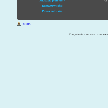
Jak kupić premium?
All
Dostawcy treści
Prawa autorskie
Report
Korzystanie z serwisu oznacza 