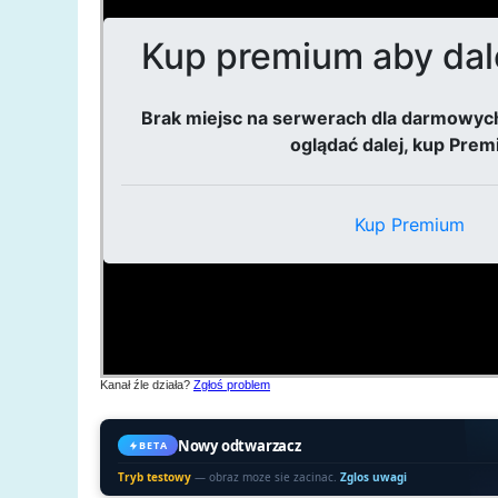
Kanał źle działa?
Zgłoś problem
Nowy odtwarzacz
BETA
Tryb testowy
— obraz moze sie zacinac.
Zglos uwagi