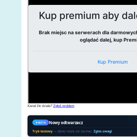
Kanał źle działa?
Zgłoś problem
Nowy odtwarzacz
BETA
Tryb testowy
— obraz moze sie zacinac.
Zglos uwagi