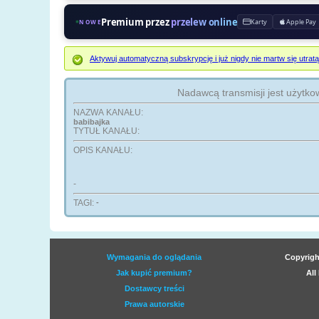
Premium przez
przelew online
Karty
Apple Pay
NOWE
Aktywuj automatyczną subskrypcję i już nigdy nie martw się ut
Nadawcą transmisji jest użytko
NAZWA KANAŁU:
babibajka
TYTUŁ KANAŁU:
OPIS KANAŁU:
-
TAGI:
-
Wymagania do oglądania
Copyrigh
Jak kupić premium?
All
Dostawcy treści
Prawa autorskie