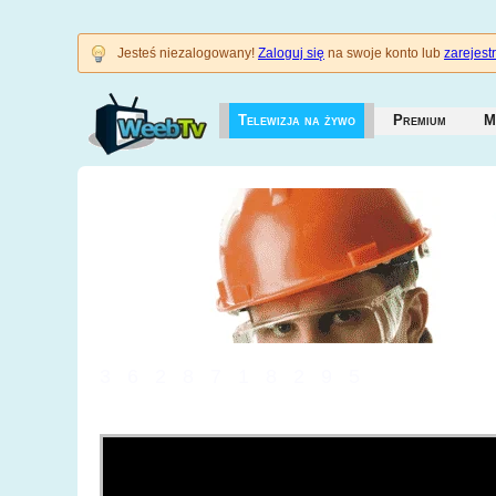
Jesteś niezalogowany!
Zaloguj się
na swoje konto lub
zarejestr
Telewizja na żywo
Premium
M
3628718295