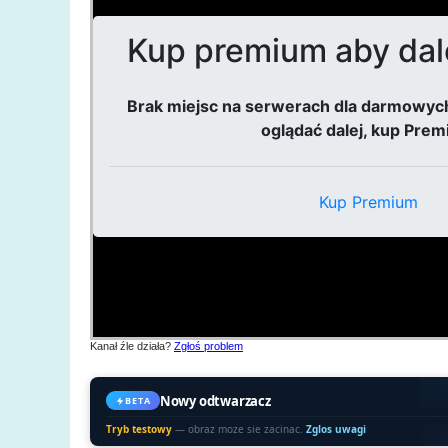
Kanał źle działa?
Zgłoś problem
Nowy odtwarzacz
BETA
Tryb testowy
— obraz moze sie zacinac.
Zglos uwagi