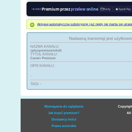
Premium przez
przelew online
Karty
Apple Pay
NOWE
Aktywuj automatyczną subskrypcję i już nigdy nie martw się ut
Nadawcą transmisji jest użytkown
NAZWA KANAŁU:
cpluspremiumtvhd2
TYTUŁ KANAŁU:
Canal+ Premium
OPIS KANAŁU:
-
TAGI:
-
Wymagania do oglądania
Copyrigh
Jak kupić premium?
All
Dostawcy treści
Prawa autorskie