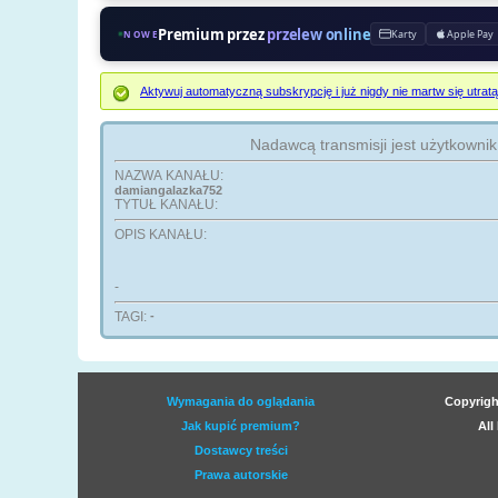
Premium przez
przelew online
Karty
Apple Pay
NOWE
Aktywuj automatyczną subskrypcję i już nigdy nie martw się ut
Nadawcą transmisji jest użytkowni
NAZWA KANAŁU:
damiangalazka752
TYTUŁ KANAŁU:
OPIS KANAŁU:
-
TAGI:
-
Wymagania do oglądania
Copyrigh
Jak kupić premium?
All
Dostawcy treści
Prawa autorskie