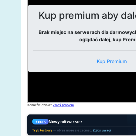
Kanał źle działa?
Zgłoś problem
Nowy odtwarzacz
BETA
Tryb testowy
— obraz moze sie zacinac.
Zglos uwagi