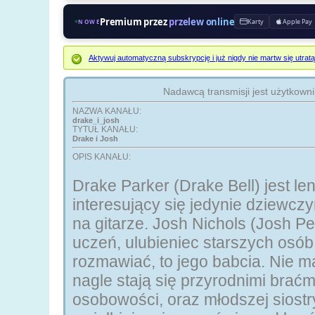
Premium przez
przelew online
Karty
Apple Pay
NOWE
Aktywuj automatyczną subskrypcję i już nigdy nie martw się ut
Nadawcą transmisji jest użytkown
NAZWA KANAŁU:
drake_i_josh
TYTUŁ KANAŁU:
Drake i Josh
OPIS KANAŁU:
Drake Parker (Drake Bell) jest len
interesujący się jedynie dziewcz
na gitarze. Josh Nichols (Josh Pe
uczeń, ulubieniec starszych osób,
rozmawiać, to jego babcia. Nie m
nagle stają się przyrodnimi brać
osobowości, oraz młodszej siost