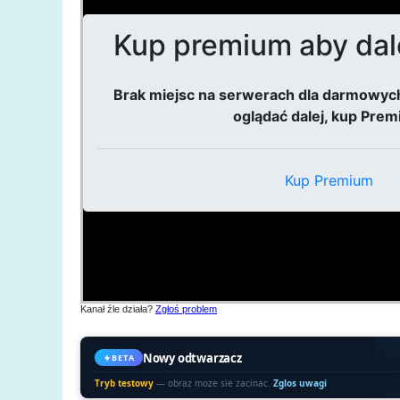
Kanał źle działa?
Zgłoś problem
Nowy odtwarzacz
BETA
Tryb testowy
— obraz moze sie zacinac.
Zglos uwagi