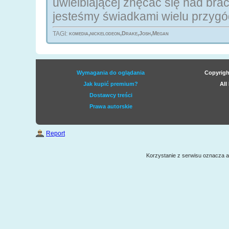
uwielbiającej znęcać się nad brać
jesteśmy świadkami wielu przygód,
TAGI:
komedia,nickelodeon,Drake,Josh,Megan
Wymagania do oglądania
Copyrigh
Jak kupić premium?
All
Dostawcy treści
Prawa autorskie
Report
Korzystanie z serwisu oznacza 