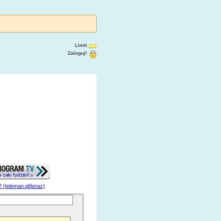
Limit
Zaloguj!
? (teleman.pl/teraz)