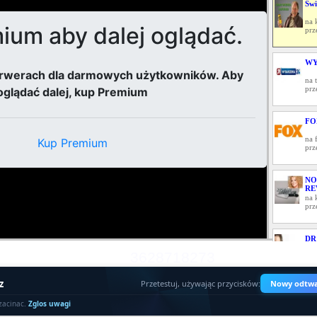
Świ
na 
prz
WY
na 
prz
FO
na 
prz
NO
RE
na 
prz
DR
3628718273
na 
prz
z
Przetestuj, używając przycisków:
Nowy odtwa
KI
zacinac.
Zglos uwagi
na 