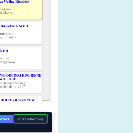
at Według Kiepskich
kissfmuk
ez Maxio
DARZENIA 24 HD
trujka_pr
ez zoomtvtv
X HD
fox_hd
ez igorwaw
WE ODCINKI KUCHENNE
WOLUCJE
kuchennerewolucje
ez Seriale_1_24_7
 HOUSE - 8 SEZONÓW
drhousemd24
ez czesiu350
rzacz
✔ Standardowy
NO POLSKA
kino_polska_tv