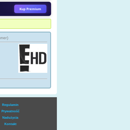
ez kamlen
Kup Premium
N HD
axn_hd
ez kamlen
wner)
 POSTERUNEK Wszystkie
inki
13posterunek
ez Serialek
ARCHIWUM X Wszystkie
inki
archiwumx
ez animefan
SNEY JUNIOR
disney_junior
ez kamlen
Regulamin
Prywatność
LS 2 HD
Nadużycia
elevensports_123
ez zoomtvtv
Kontakt