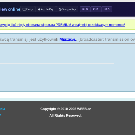
prz
elew online
Karty
Apple Pay
Google Pay
PLN
EUR
USD
AX
na 
rypcję i już nigdy nie martw się utratą PREMIUM w najmniej oczekiwanym momencie!
prz
wcą transmisji jest użytkownik
Medzikal
. (broadcaster; transmission o
13
odc
na 
prz
Z 
odc
na 
prz
DI
na 
prz
nia
Copyright © 2010-2025 WEEB.tv
?
All Rights Reserved.
PU
na 
prz