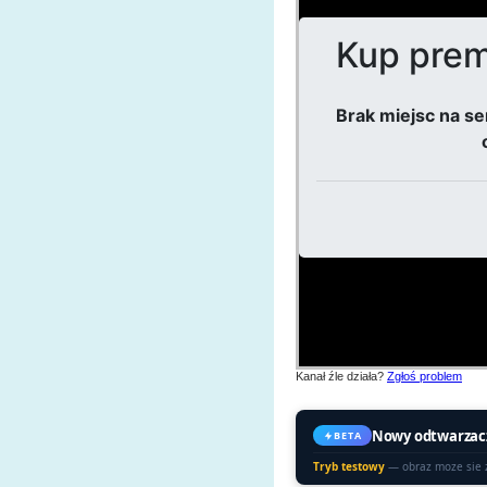
Kanał źle działa?
Zgłoś problem
Nowy odtwarzac
BETA
Tryb testowy
— obraz moze sie 