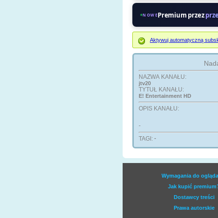
Premium przez
prz
NOWE
Aktywuj automatyczną subsk
Nada
NAZWA KANAŁU:
jtv20
TYTUŁ KANAŁU:
E! Entertainment HD
OPIS KANAŁU:
-
TAGI:
-
Wymagania do ogląda
Jak kupić premium
Dostawcy treści
Prawa autorskie