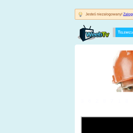
Jesteś niezalogowany!
Zalogu
Telewizj
3628718