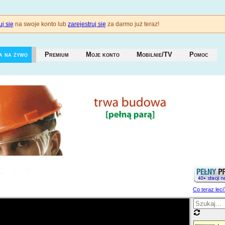
j się
na swoje konto lub
zarejestruj się
za darmo już teraz!
a na żywo
Premium
Moje konto
Mobilnie/TV
Pomoc
273
Co teraz leci