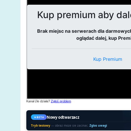
Kanał źle działa?
Zgłoś problem
Nowy odtwarzacz
BETA
Tryb testowy
— obraz moze sie zacinac.
Zglos uwagi