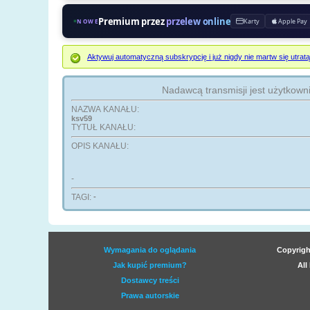
Premium przez
przelew online
Karty
Apple Pay
NOWE
Aktywuj automatyczną subskrypcję i już nigdy nie martw się ut
Nadawcą transmisji jest użytkown
NAZWA KANAŁU:
ksv59
TYTUŁ KANAŁU:
OPIS KANAŁU:
-
TAGI:
-
Wymagania do oglądania
Copyrigh
Jak kupić premium?
All
Dostawcy treści
Prawa autorskie