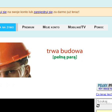
j się
na swoje konto lub
zarejestruj się
za darmo już teraz!
a na żywo
Premium
Moje konto
Mobilnie/TV
Pomoc
202
Co teraz leci