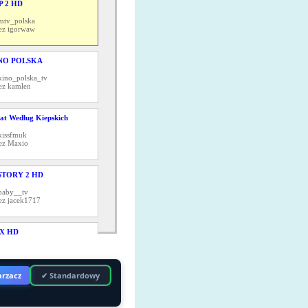
P 2 HD
mtv_polska
ez igorwaw
NO POLSKA
kino_polska_tv
ez kamlen
at Według Kiepskich
kissfmuk
ez Maxio
STORY 2 HD
baby__tv
ez jacek1717
X HD
fox_hd
ez igorwaw
rzacz
✔ Standardowy
DARZENIA 24 HD
trujka_pr