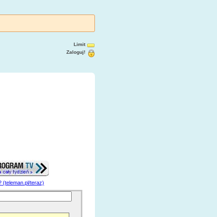
Limit
Zaloguj!
? (teleman.pl/teraz)