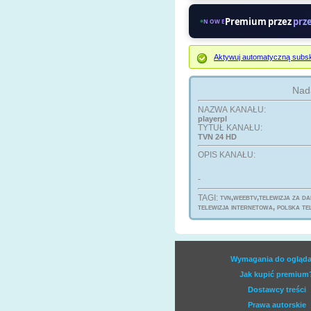
Premium przez
prz
NOWE
Aktywuj automatyczną subsk
Nada
NAZWA KANAŁU:
playerpl
TYTUŁ KANAŁU:
TVN 24 HD
OPIS KANAŁU:
-
TAGI:
tvn,weebtv,telewizja za da
telewizja internetowa, polska te
Wymagania do ogląda
Jak kupić premium
Dostawcy treści
Prawa autorskie