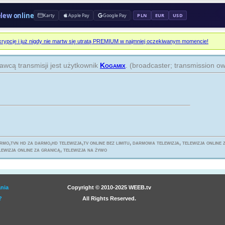
prz
elew online
Karty
Apple Pay
Google Pay
PLN
EUR
USD
HB
na 
rypcję i już nigdy nie martw się utratą PREMIUM w najmniej oczekiwanym momencie!
prz
wcą transmisji jest użytkownik
Kogamix
. (broadcaster; transmission o
NO
RE
na 
prz
AX
na 
prz
rmo,tvn hd za darmo,hd telewizja,tv online bez limitu, darmowa telewizja, telewizja online
lewizja online za granicą, telewizja na żywo
DR
na 
prz
nia
Copyright © 2010-2025 WEEB.tv
NA
?
All Rights Reserved.
na 
prz