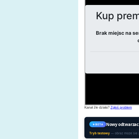
Kanał źle działa?
Zgłoś problem
Nowy odtwarzac
BETA
Tryb testowy
— obraz moze sie 