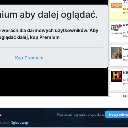
TV
na 
prz
KI
na 
prz
Świ
na 
prz
HI
na 
prz
FO
3628718202
na 
prz
z
Przetestuj, używając przycisków:
Nowy odtwa
WY
zacinac.
Zglos uwagi
na 