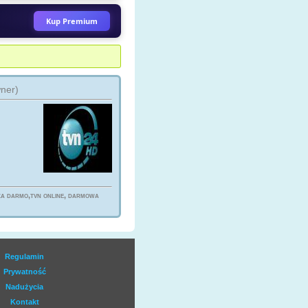
ez zoomtvtv
Kup Premium
O 3
hbo3_hdtv
ez czesiu350
wner)
WE ODCINKI KUCHENNE
WOLUCJE
kuchennerewolucje
ez Seriale_1_24_7
N HD
axn_hd
ez kamlen
 za darmo,tvn online, darmowa
 HOUSE - 8 SEZONÓW
drhousemd24
ez czesiu350
Regulamin
T GEO WILD HD
Prywatność
nat_geo_wild_hd
Nadużycia
ez igorwaw
Kontakt