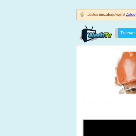
Jesteś niezalogowany!
Zalogu
Telewizj
3628718