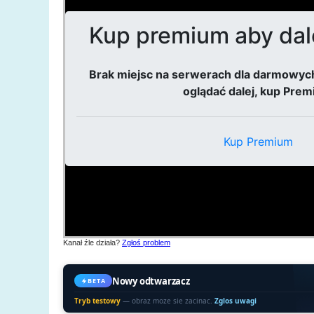
Kanał źle działa?
Zgłoś problem
Nowy odtwarzacz
BETA
Tryb testowy
— obraz moze sie zacinac.
Zglos uwagi