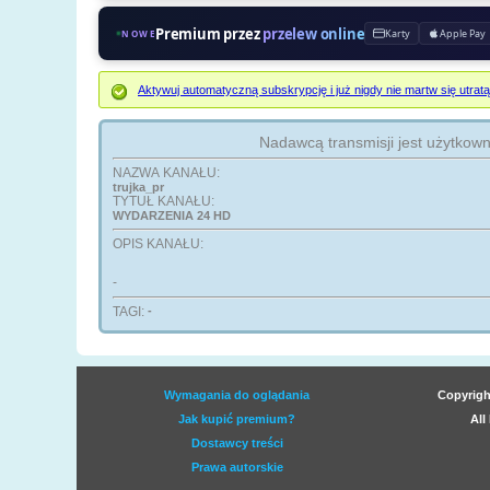
Premium przez
przelew online
Karty
Apple Pay
NOWE
Aktywuj automatyczną subskrypcję i już nigdy nie martw się ut
Nadawcą transmisji jest użytkow
NAZWA KANAŁU:
trujka_pr
TYTUŁ KANAŁU:
WYDARZENIA 24 HD
OPIS KANAŁU:
-
TAGI:
-
Wymagania do oglądania
Copyrigh
Jak kupić premium?
All
Dostawcy treści
Prawa autorskie