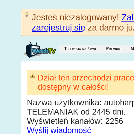
Jesteś niezalogowany!
Zal
zarejestruj się
za darmo już
Telewizja na żywo
Premium
M
Dział ten przechodzi prac
dostępny w całości!
Nazwa użytkownika: autoharp
TELEMANIAK od 2445 dni.
Wyświetleń kanałów: 2256
Wyślij wiadomość