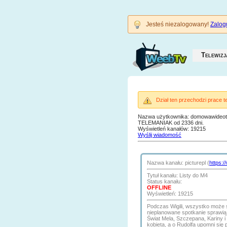
Jesteś niezalogowany!
Zalogu
Telewizj
Dział ten przechodzi prace 
Nazwa użytkownika: domowawideo
TELEMANIAK od 2336 dni.
Wyświetleń kanałów: 19215
Wyślij wiadomość
Nazwa kanału: picturepl (
https:/
Tytuł kanału: Listy do M4
Status kanału:
OFFLINE
Wyświetleń: 19215
Podczas Wigili, wszystko może
nieplanowane spotkanie sprawią,
Świat Mela, Szczepana, Kariny i
kobieta, a o Rudolfa upomni się