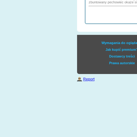
zbuntowany pechowiec okaże si
Wymagania do ogląda
Jak kupić premium
Dostawcy treści
Prawa autorskie
Report