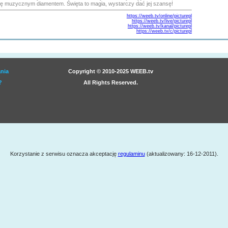
ę muzycznym diamentem. Święta to magia, wystarczy dać jej szansę!
https://weeb.tv/online/picturepl
https://weeb.tv/live/picturepl
https://weeb.tv/kanal/picturepl
https://weeb.tv/c/picturepl
nia
Copyright © 2010-2025 WEEB.tv
?
All Rights Reserved.
Korzystanie z serwisu oznacza akceptację
regulaminu
(aktualizowany: 16-12-2011).