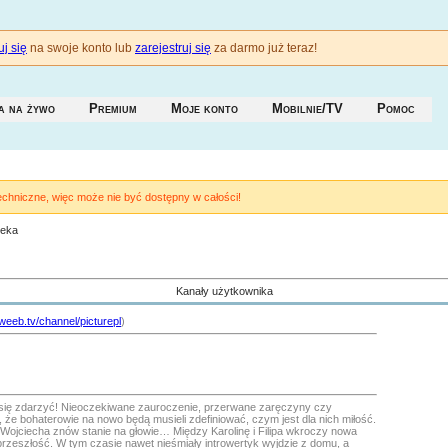
j się
na swoje konto lub
zarejestruj się
za darmo już teraz!
a na żywo
Premium
Moje konto
Mobilnie/TV
Pomoc
techniczne, więc może nie być dostępny w całości!
teka
Kanały użytkownika
/weeb.tv/channel/picturepl
)
 się zdarzyć! Nieoczekiwane zauroczenie, przerwane zaręczyny czy
 że bohaterowie na nowo będą musieli zdefiniować, czym jest dla nich miłość.
 Wojciecha znów stanie na głowie… Między Karolinę i Filipa wkroczy nowa
 przeszłość. W tym czasie nawet nieśmiały introwertyk wyjdzie z domu, a