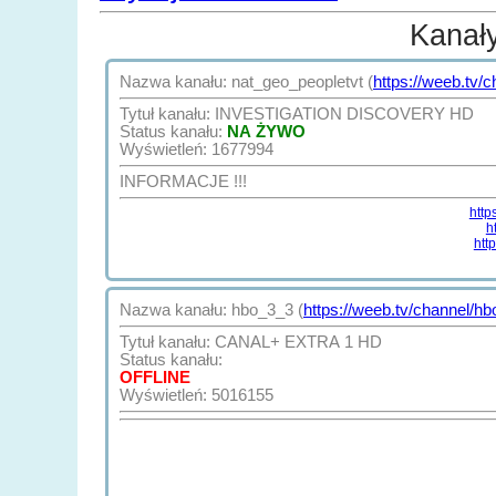
Kanał
Nazwa kanału: nat_geo_peopletvt (
https://weeb.tv/
Tytuł kanału: INVESTIGATION DISCOVERY HD
Status kanału:
NA ŻYWO
Wyświetleń: 1677994
INFORMACJE !!!
http
h
htt
Nazwa kanału: hbo_3_3 (
https://weeb.tv/channel/h
Tytuł kanału: CANAL+ EXTRA 1 HD
Status kanału:
OFFLINE
Wyświetleń: 5016155