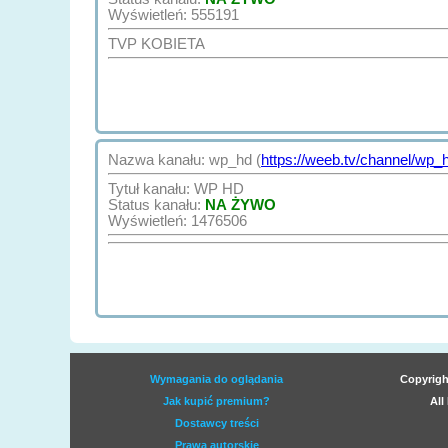
Wyświetleń: 555191
TVP KOBIETA
Nazwa kanału: wp_hd (
https://weeb.tv/channel/wp_
Tytuł kanału: WP HD
Status kanału:
NA ŻYWO
Wyświetleń: 1476506
Wymagania do oglądania
Copyrigh
Jak kupić premium?
All
Dostawcy treści
Prawa autorskie