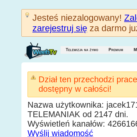
Jesteś niezalogowany!
Zal
zarejestruj się
za darmo już
Telewizja na żywo
Premium
M
Dział ten przechodzi prac
dostępny w całości!
Nazwa użytkownika: jacek17
TELEMANIAK od 2147 dni.
Wyświetleń kanałów: 426616
Wyślij wiadomość