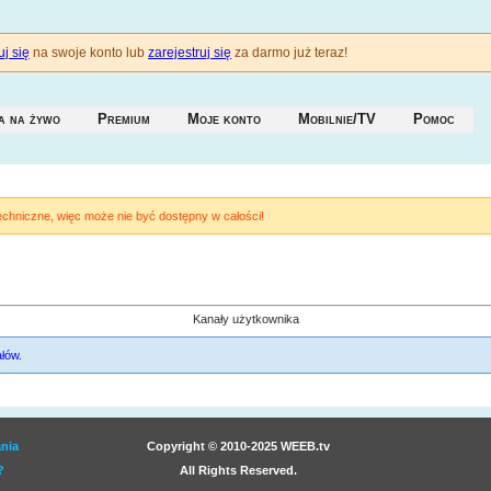
j się
na swoje konto lub
zarejestruj się
za darmo już teraz!
a na żywo
Premium
Moje konto
Mobilnie/TV
Pomoc
techniczne, więc może nie być dostępny w całości!
Kanały użytkownika
łów.
nia
Copyright © 2010-2025 WEEB.tv
?
All Rights Reserved.