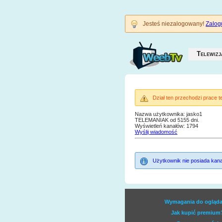
Jesteś niezalogowany!
Zalogu
Telewizj
Dział ten przechodzi prace 
Nazwa użytkownika: jasko1
TELEMANIAK od 5155 dni.
Wyświetleń kanałów: 1794
Wyślij wiadomość
Użytkownik nie posiada kana
Wymagania do ogląda
Jak kupić premium