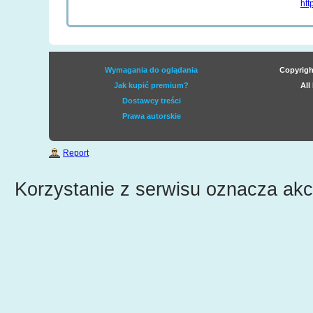
htt
Wymagania do oglądania
Copyrigh
Jak kupić premium?
All
Dostawcy treści
Prawa autorskie
Report
Korzystanie z serwisu oznacza ak