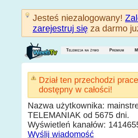
Jesteś niezalogowany!
Zal
zarejestruj się
za darmo już
Telewizja na żywo
Premium
M
Dział ten przechodzi prac
dostępny w całości!
Nazwa użytkownika: mainstr
TELEMANIAK od 5675 dni.
Wyświetleń kanałów: 141465
Wyślij wiadomość