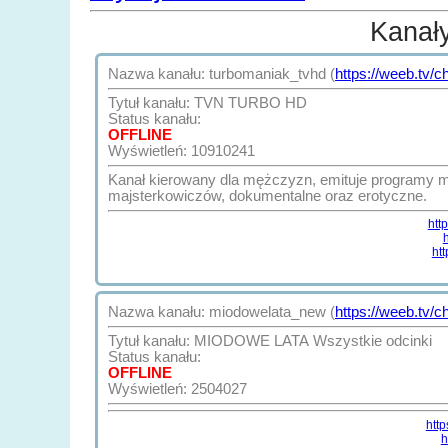
Kanał
Nazwa kanału: turbomaniak_tvhd (
https://weeb.tv/
Tytuł kanału: TVN TURBO HD
Status kanału:
OFFLINE
Wyświetleń: 10910241
Kanał kierowany dla mężczyzn, emituje programy m
majsterkowiczów, dokumentalne oraz erotyczne.
htt
ht
Nazwa kanału: miodowelata_new (
https://weeb.tv/
Tytuł kanału: MIODOWE LATA Wszystkie odcinki
Status kanału:
OFFLINE
Wyświetleń: 2504027
htt
h