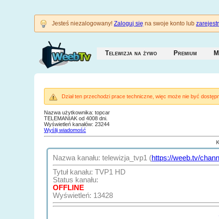
Jesteś niezalogowany!
Zaloguj się
na swoje konto lub
zarejestr
Telewizja na żywo
Premium
M
Dział ten przechodzi prace techniczne, więc może nie być dostępn
Nazwa użytkownika: topcar
TELEMANIAK od 4008 dni.
Wyświetleń kanałów: 23244
Wyślij wiadomość
K
Nazwa kanału: telewizja_tvp1 (
https://weeb.tv/chann
Tytuł kanału: TVP1 HD
Status kanału:
OFFLINE
Wyświetleń: 13428