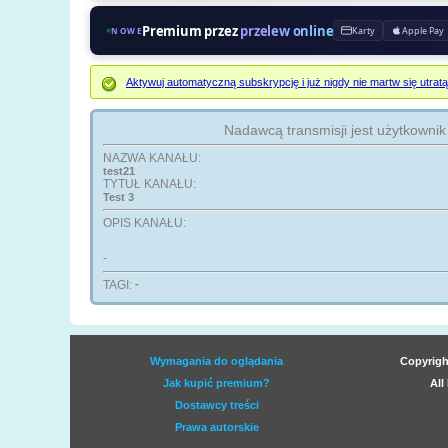
Premium przez
przelew online
Karty
Apple Pay
NOWE
Aktywuj automatyczną subskrypcję i już nigdy nie martw się ut
Nadawcą transmisji jest użytkowni
NAZWA KANAŁU:
test21
TYTUŁ KANAŁU:
Test 3
OPIS KANAŁU:
-
TAGI:
-
Wymagania do oglądania
Copyrigh
Jak kupić premium?
All
Dostawcy treści
Prawa autorskie