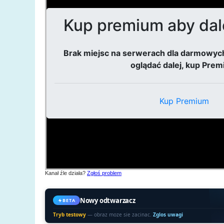
Kanał źle działa?
Zgłoś problem
Nowy odtwarzacz
BETA
Tryb testowy
— obraz moze sie zacinac.
Zglos uwagi