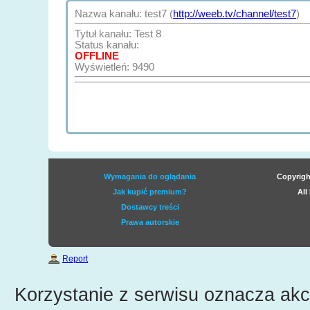
Nazwa kanału: test7 (
http://weeb.tv/channel/test7
)
Tytuł kanału: Test 8
Status kanału:
OFFLINE
Wyświetleń: 9490
Wymagania do oglądania
Copyrigh
Jak kupić premium?
All
Dostawcy treści
Prawa autorskie
Report
Korzystanie z serwisu oznacza ak