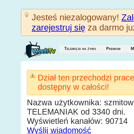
Jesteś niezalogowany!
Zal
zarejestruj się
za darmo już
Telewizja na żywo
Premium
M
Dział ten przechodzi prac
dostępny w całości!
Nazwa użytkownika: szmitow
TELEMANIAK od 3340 dni.
Wyświetleń kanałów: 90714
Wyślij wiadomość