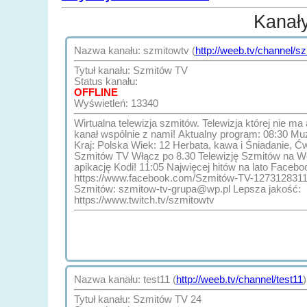
Kanał
Nazwa kanału: szmitowtv (
http://weeb.tv/channel/s
Tytuł kanału: Szmitów TV
Status kanału:
OFFLINE
Wyświetleń: 13340
Wirtualna telewizja szmitów. Telewizja której nie ma a
kanał wspólnie z nami! Aktualny program: 08:30 Muzyczny poranek Odcinek: -
Kraj: Polska Wiek: 12 Herbata, kawa i Śniadanie, 
Szmitów TV Włącz po 8.30 Telewizję Szmitów na We
apikację Kodi! 11:05 Najwięcej hitów na lato Facebook:
https://www.facebook.com/Szmitów-TV-127312831188335 Kontakt z te
Szmitów: szmitow-tv-grupa@wp.pl Lepsza jakość:
https://www.twitch.tv/szmitowtv
Nazwa kanału: test11 (
http://weeb.tv/channel/test11
)
Tytuł kanału: Szmitów TV 24