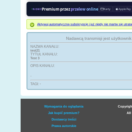
Premium przez
przelew online
Karty
Apple Pay
NOWE
Aktywuj automatyczną subskrypcję i już nigdy nie martw się ut
Nadawcą transmisji jest użytkowni
NAZWA KANAŁU:
test21
TYTUŁ KANAŁU:
Test 3
OPIS KANAŁU:
-
TAGI:
-
Wymagania do oglądania
Copyrigh
Jak kupić premium?
All
Dostawcy treści
Prawa autorskie