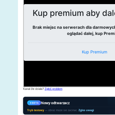
Kanał źle działa?
Zgłoś problem
Nowy odtwarzacz
BETA
Tryb testowy
— obraz moze sie zacinac.
Zglos uwagi