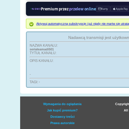
Premium przez
przelew online
Karty
Apple Pay
NOWE
Aktywuj automatyczną subskrypcję i już nigdy nie martw się ut
Nadawcą transmisji jest użytkow
NAZWA KANAŁU:
serialeamadi501
TYTUŁ KANAŁU:
OPIS KANAŁU:
-
TAGI:
-
Wymagania do oglądania
Copyrigh
Jak kupić premium?
All
Dostawcy treści
Prawa autorskie