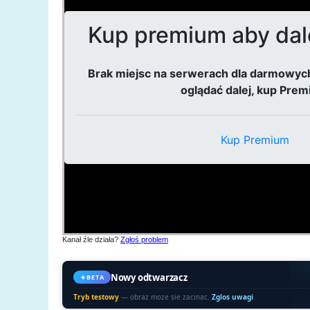
Kanał źle działa?
Zgłoś problem
Nowy odtwarzacz
BETA
Tryb testowy
— obraz moze sie zacinac.
Zglos uwagi