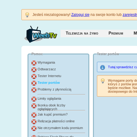
Jesteś niezalogowany!
Zaloguj się
na swoje konto lub
zarejestr
Telewizja na żywo
Premium
M
Pomoc
Tester portów
Wymagania
Tutaj sprawdzisz c
Odtwarzacz
Tester Internetu
Wymagane porty do 
Tester portów
któryś z portów je
będzie możliwe. Nal
Problemy z płynnością
dostepowego do Inte
Limity oglądania
Ikonka obok liczby
oglądających
Jak kupić premium?
Relizacja płatności online
Nie otrzymałem kodu premium