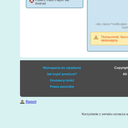
Pobierz Flash Player dla
Android
<div class="notificati
href
Tłumaczenie: Succes
niedostępny.
Wymagania do oglądania
Copyrigh
Jak kupić premium?
All
Dostawcy treści
Prawa autorskie
Report
Korzystanie z serwisu oznacza 